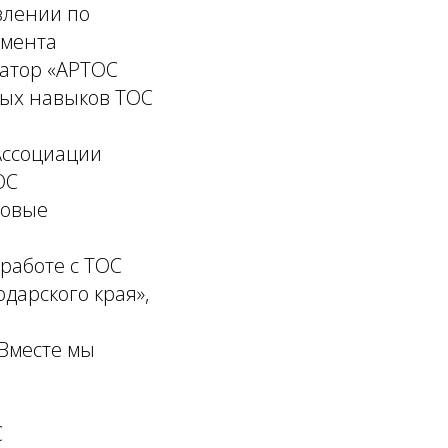
влении по
амента
ратор «АРТОС
ных навыков ТОС
Ассоциации
ОС
товые
работе с ТОС
дарского края»,
 Вместе мы
С