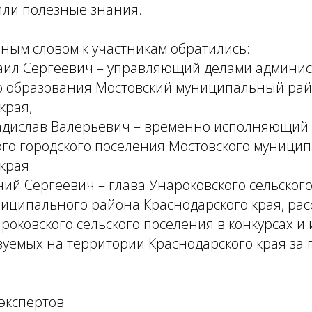
или полезные знания.
ным словом к участникам обратились:
аил Сергеевич – управляющий делами админи
 образования Мостовский муниципальный ра
края;
адислав Валерьевич – временно исполняющий
ого городского поселения Мостовского муници
края.
ний Сергеевич – глава Унароковского сельског
иципального района Краснодарского края, рас
роковского сельского поселения в конкурсах 
зуемых на территории Краснодарского края за 
экспертов