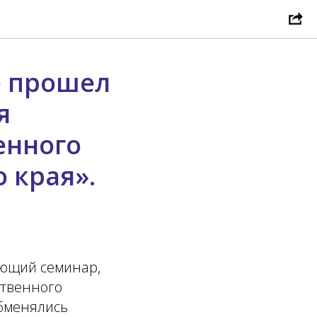
о прошел
я
енного
 края».
ающий семинар,
ственного
обменялись