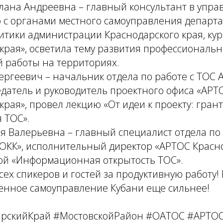
лана Андреевна – главный консультант в упра
 с органами местного самоуправления департ
итики администрации Краснодарского края, ку
края», осветила тему развития профессиональ
й работы на территориях.
ергеевич – начальник отдела по работе с ТОС 
датель и руководитель проектного офиса «АРТ
края», провел лекцию «От идеи к проекту: гран
 ТОС».
я Валерьевна – главный специалист отдела по 
ОКК», исполнительный директор «АРТОС Красно
мой «Информационная открытость ТОС».
сех спикеров и гостей за продуктивную работу!
енное самоуправление Кубани еще сильнее!
арскийКрай #МостовскойРайон #ОАТОС #АРТО