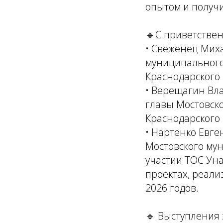
опытом и получ
🔹С приветствен
• Свеженец Мих
муниципального
Краснодарского 
• Верещагин Вл
главы Мостовск
Краснодарского 
• Нартенко Евге
Мостовского мун
участии ТОС Уна
проектах, реали
2026 годов.
🔹 Выступления 