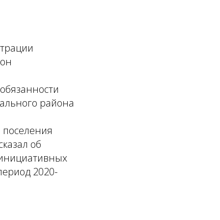
страции
йон
 обязанности
пального района
о поселения
сказал об
и инициативных
период 2020-