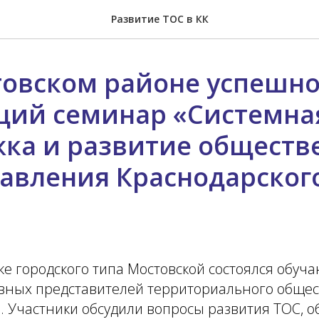
Развитие ТОС в КК
товском районе успешн
ий семинар «Системна
ка и развитие обществ
авления Краснодарского
ке городского типа Мостовской состоялся обуч
вных представителей территориального обще
. Участники обсудили вопросы развития ТОС, 