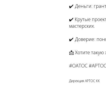
✔️ Деньги: гран
✔️ Крутые проек
мастерских.
✔️ Доверие: пон
📩 Хотите такую
#ОАТОС #АРТОС
Дирекция АРТОС КК