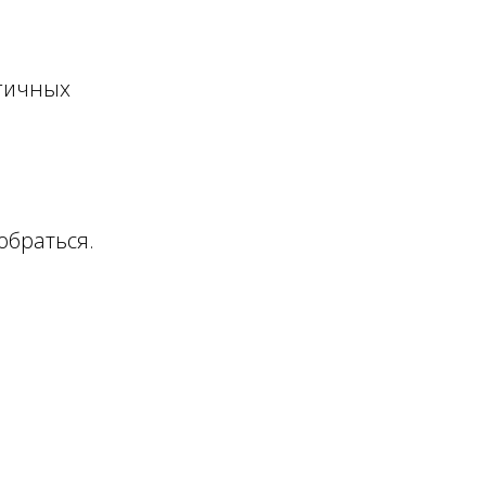
огичных
обраться.