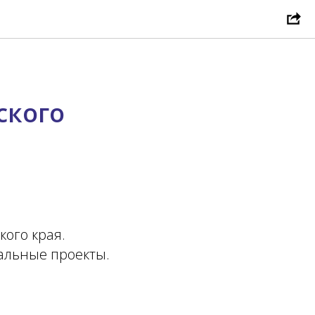
ского
кого края.
альные проекты.